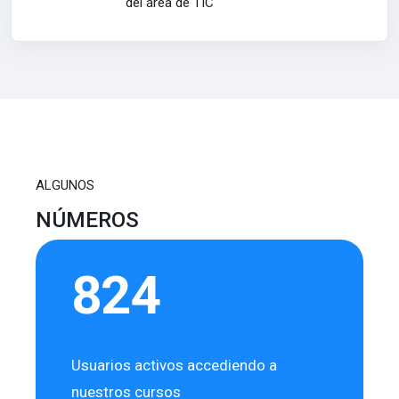
del área de TIC
ALGUNOS
NÚMEROS
824
Usuarios activos accediendo a
nuestros cursos